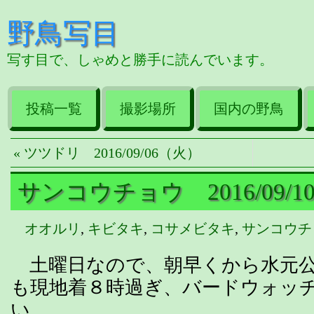
野鳥写目
写す目で、しゃめと勝手に読んでいます。
投稿一覧
撮影場所
国内の野鳥
« ツツドリ 2016/09/06（火）
サンコウチョウ 2016/09/
オオルリ
,
キビタキ
,
コサメビタキ
,
サンコウチ
土曜日なので、朝早くから水元公
も現地着８時過ぎ、バードウォッ
い。