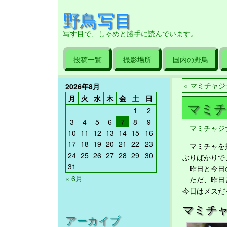
野鳥写目
写す目で、しゃめと勝手に読んでいます。
投稿一覧
撮影場所
国内の野鳥
« マミチャジナ
2026年8月
月
火
水
木
金
土
日
マミチャ
1
2
3
4
5
6
7
8
9
マミチャジ
10
11
12
13
14
15
16
17
18
19
20
21
22
23
マミチャを探
24
25
26
27
28
29
30
ぶりばかりで
31
昨日と今日の
« 6月
ただ、昨日と
今日はメスだ
マミチ
アーカイブ