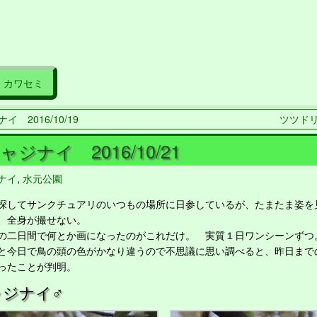
カワセミ
イ 2016/10/19
ツツドリ 
ジナイ 2016/10/21
ナイ
,
水元公園
してサンクチュアリのいつもの場所に日参しているが、たまたま姿を
、全身が撮せない。
二日間で何とか画になったのがこれだけ。 実質１日ワンシーンずつ
今日で鳥の頭の色がかなり違うので不思議に思い調べると、昨日まで
ったことが判明。
ャジナイ♂