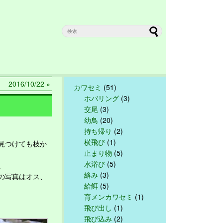
2016/10/22 »
カワセミ
(51)
ホバリング
(3)
交尾
(3)
幼鳥
(20)
持ち帰り
(2)
横飛び
(1)
見つけても枝か
止まり物
(5)
水浴び
(5)
。
絡み
(3)
の写真はオス、
給餌
(5)
育メンカワセミ
(1)
飛び出し
(1)
飛び込み
(2)