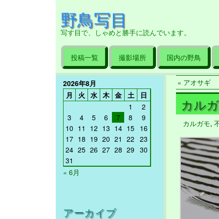
野鳥写目
写す目で、しゃめと勝手に読んでいます。
投稿一覧
撮影場所
国内の野鳥
« アオサギ
2026年8月
月
火
水
木
金
土
日
カルガモ
1
2
3
4
5
6
7
8
9
カルガモ
,
10
11
12
13
14
15
16
17
18
19
20
21
22
23
24
25
26
27
28
29
30
31
« 6月
アーカイブ