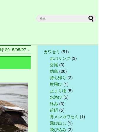
 2015/05/27 »
カワセミ
(51)
ホバリング
(3)
交尾
(3)
幼鳥
(20)
持ち帰り
(2)
横飛び
(1)
止まり物
(5)
水浴び
(5)
絡み
(3)
給餌
(5)
育メンカワセミ
(1)
飛び出し
(1)
飛び込み
(2)