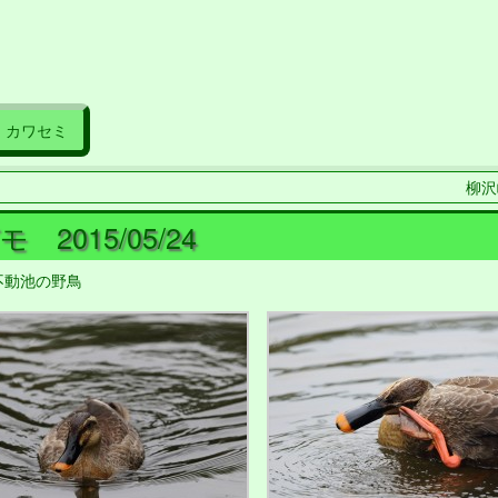
カワセミ
柳沢峠
 2015/05/24
不動池の野鳥