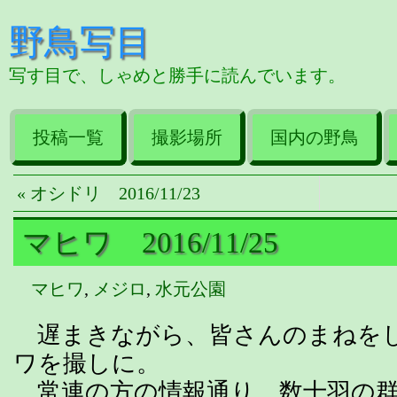
野鳥写目
写す目で、しゃめと勝手に読んでいます。
投稿一覧
撮影場所
国内の野鳥
« オシドリ 2016/11/23
マヒワ 2016/11/25
マヒワ
,
メジロ
,
水元公園
遅まきながら、皆さんのまねを
ワを撮しに。
常連の方の情報通り、数十羽の群