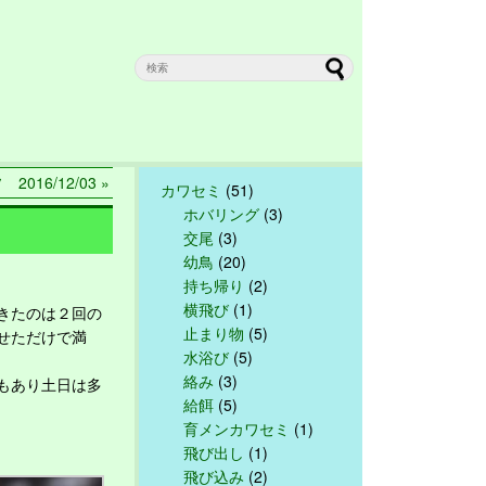
 2016/12/03 »
カワセミ
(51)
ホバリング
(3)
交尾
(3)
幼鳥
(20)
持ち帰り
(2)
横飛び
(1)
きたのは２回の
止まり物
(5)
せただけで満
水浴び
(5)
絡み
(3)
もあり土日は多
給餌
(5)
育メンカワセミ
(1)
飛び出し
(1)
飛び込み
(2)