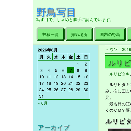
野鳥写目
写す目で、しゃめと勝手に読んでいます。
投稿一覧
撮影場所
国内の野鳥
« ウソ 2016/
2026年8月
月
火
水
木
金
土
日
ルリビタ
1
2
3
4
5
6
7
8
9
ルリビタキ
10
11
12
13
14
15
16
17
18
19
20
21
22
23
ルリビタキを
24
25
26
27
28
29
30
み、樹に囲ま
31
足。
« 6月
最も日の短い
くのＣＭで賑
ルリビタ
アーカイブ