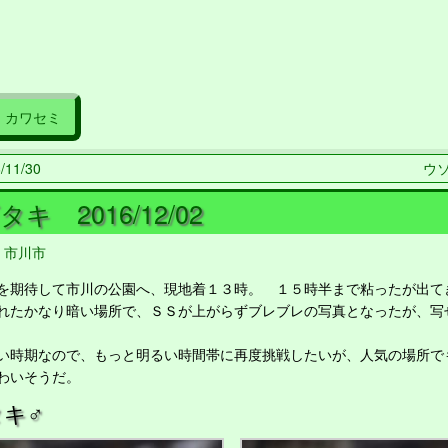
カワセミ
11/30
ウソ
キ 2016/12/02
,
市川市
期待して市川の公園へ、現地着１３時。 １５時半まで粘ったが出て
れたかなり暗い場所で、ＳＳが上がらずブレブレの写真となったが、写
時期なので、もっと明るい時間帯に再度挑戦したいが、人気の場所で
わいそうだ。
キ♂