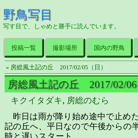
野鳥写目
写す目で、しゃめと勝手に読んでいます。
投稿一覧
撮影場所
国内の野鳥
« 房総風土記の丘 2017/02/05（日）
房総風土記の丘 2017/02/06
キクイタダキ
,
房総のむら
昨日は雨が降り始め途中で止めた
記の丘へ、平日なので午後からの
時と遅いスタート。