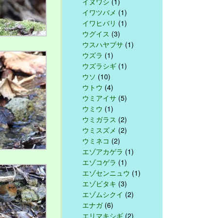
イヌワシ
(1)
イワツバメ
(1)
イワヒバリ
(1)
ウグイス
(3)
ウスハヤブサ
(1)
ウズラ
(1)
ウズラシギ
(1)
ウソ
(10)
ウトウ
(4)
ウミアイサ
(5)
ウミウ
(1)
ウミガラス
(2)
ウミスズメ
(2)
ウミネコ
(2)
エゾアカゲラ
(1)
エゾコゲラ
(1)
エゾセンニュウ
(1)
エゾビタキ
(3)
エゾムシクイ
(2)
エナガ
(6)
エリマキシギ
(2)