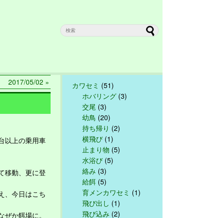
017/05/02 »
カワセミ
(51)
ホバリング
(3)
交尾
(3)
幼鳥
(20)
持ち帰り
(2)
横飛び
(1)
台以上の乗用車
止まり物
(5)
水浴び
(5)
絡み
(3)
て移動、更に登
給餌
(5)
育メンカワセミ
(1)
え、今日はこち
飛び出し
(1)
飛び込み
(2)
なぜか餌場に。