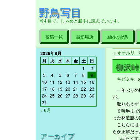
野鳥写目
写す目で、しゃめと勝手に読んでいます。
投稿一覧
撮影場所
国内の野鳥
« オオルリ 2
2026年8月
月
火
水
木
金
土
日
柳沢峠 
1
2
3
4
5
6
7
8
9
キビタキ
,
10
11
12
13
14
15
16
17
18
19
20
21
22
23
一年ぶりの柳
24
25
26
27
28
29
30
が。
31
取りあえず一
« 6月
８時半まで待
った林道脇の
こちらには、
らが正解だっ
アーカイブ
しばらくする