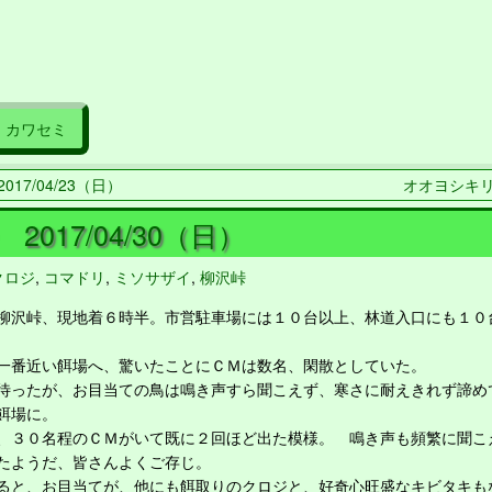
カワセミ
017/04/23（日）
オオヨシキリ 2
2017/04/30（日）
クロジ
,
コマドリ
,
ミソサザイ
,
柳沢峠
沢峠、現地着６時半。市営駐車場には１０台以上、林道入口にも１０
番近い餌場へ、驚いたことにＣＭは数名、閑散としていた。
ったが、お目当ての鳥は鳴き声すら聞こえず、寒さに耐えきれず諦め
餌場に。
３０名程のＣＭがいて既に２回ほど出た模様。 鳴き声も頻繁に聞こ
たようだ、皆さんよくご存じ。
と、お目当てが、他にも餌取りのクロジと、好奇心旺盛なキビタキも