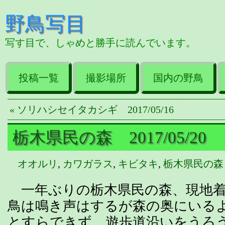
野鳥写目
写す目で、しゃめと勝手に読んでいます。
投稿一覧
撮影場所
国内の野鳥
« ソリハシセイタカシギ 2017/05/16
栃木県民の森 2017/05/20
オオルリ
,
カワガラス
,
キビタキ
,
栃木県民の森
一年ぶりの栃木県民の森、現地着
鳥は鳴き声はするが森の奥にいる
とすらできず、遊歩道沿いをうろ