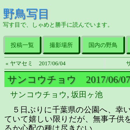
野鳥写目
写す目で、しゃめと勝手に読んでいます。
投稿一覧
撮影場所
国内の野鳥
« ヤマセミ 2017/06/04
サ
サンコウチョウ 2017/06/0
サンコウチョウ
,
坂田ヶ池
５日ぶりに千葉県の公園へ、幸い
ていて嬉しい限りだが、無事子供
るか心配の種は尽きない。