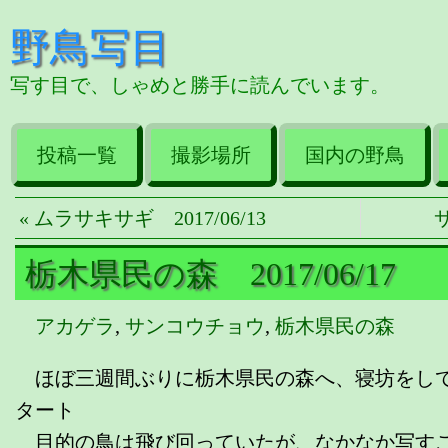
野鳥写目
写す目で、しゃめと勝手に読んでいます。
投稿一覧
撮影場所
国内の野鳥
« ムラサキサギ 2017/06/13
サ
栃木県民の森 2017/06/17
アカゲラ
,
サンコウチョウ
,
栃木県民の森
ほぼ三週間ぶりに栃木県民の森へ、寝坊をして
タート
目的の鳥は飛び回っていたが、なかなか写すこ