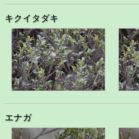
キクイタダキ
エナガ