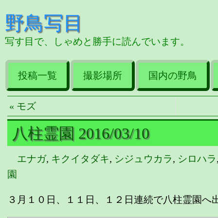
野鳥写目
写す目で、しゃめと勝手に読んでいます。
投稿一覧
撮影場所
国内の野鳥
« モズ
八柱霊園 2016/03/10
エナガ
,
キクイタダキ
,
シジュウカラ
,
シロハラ
園
３月１０日、１１日、１２日連続で八柱霊園へ