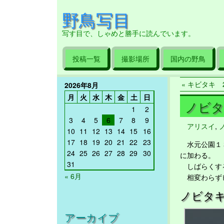
野鳥写目
写す目で、しゃめと勝手に読んでいます。
投稿一覧
撮影場所
国内の野鳥
« キビタキ 2
2026年8月
月
火
水
木
金
土
日
ノビタキ
1
2
3
4
5
6
7
8
9
アリスイ
,
10
11
12
13
14
15
16
17
18
19
20
21
22
23
水元公園１３
24
25
26
27
28
29
30
に加わる。
31
しばらくする
« 6月
相変わらずピ
ノビタ
アーカイブ