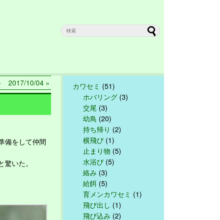
2017/10/04 »
カワセミ
(51)
ホバリング
(3)
交尾
(3)
幼鳥
(20)
持ち帰り
(2)
横飛び
(1)
準備をして仲間
止まり物
(5)
水浴び
(5)
と驚いた。
絡み
(3)
給餌
(5)
育メンカワセミ
(1)
飛び出し
(1)
飛び込み
(2)