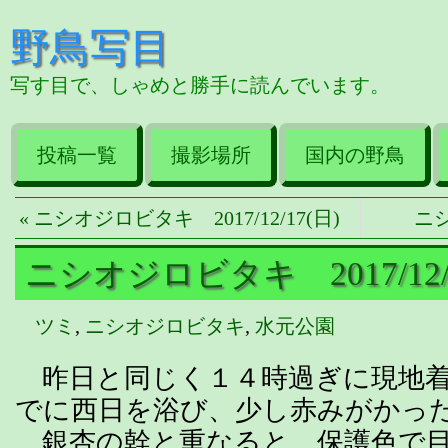
野鳥写目
写す目で、しゃめと勝手に読んでいます。
投稿一覧
撮影場所
国内の野鳥
« ニシオジロビタキ 2017/12/17(日)
ニシ
ニシオジロビタキ 2017/12/
ツミ
,
ニシオジロビタキ
,
水元公園
昨日と同じく１４時過ぎに現地着
でに西日を浴び、少し赤みがかっ
銀杏の幹と重なると、保護色で目