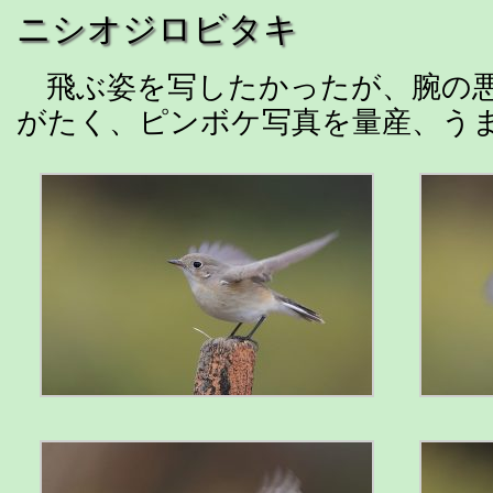
ニシオジロビタキ
飛ぶ姿を写したかったが、腕の
がたく、ピンボケ写真を量産、う