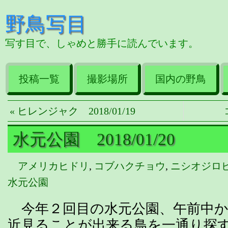
野鳥写目
写す目で、しゃめと勝手に読んでいます。
投稿一覧
撮影場所
国内の野鳥
« ヒレンジャク 2018/01/19
水元公園 2018/01/20
アメリカヒドリ
,
コブハクチョウ
,
ニシオジロ
水元公園
今年２回目の水元公園、午前中か
近見ることが出来る鳥を一通り探