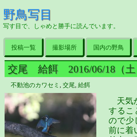
野鳥写目
写す目で、しゃめと勝手に読んでいます。
投稿一覧
撮影場所
国内の野鳥
交尾 給餌 2016/06/18（
不動池のカワセミ
,
交尾
,
給餌
天気が
するこ
ので少
前に着