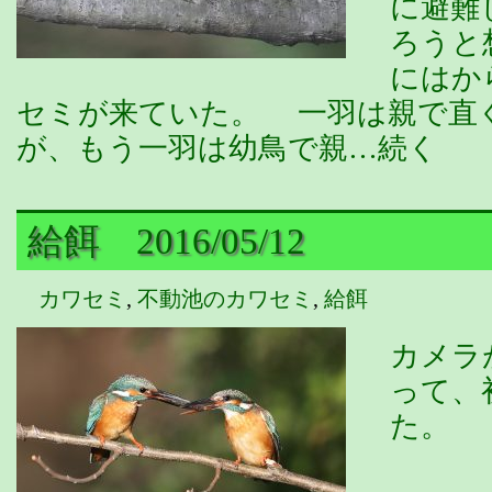
に避難
ろうと
にはか
セミが来ていた。 一羽は親で直
が、もう一羽は幼鳥で親…続く
給餌 2016/05/12
カワセミ
,
不動池のカワセミ
,
給餌
カメラ
って、
た。