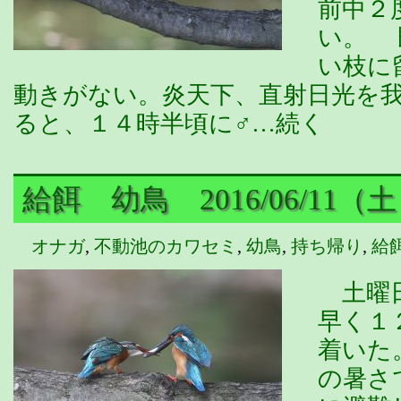
前中２
い。 
い枝に
動きがない。炎天下、直射日光を
ると、１４時半頃に♂…続く
給餌 幼鳥 2016/06/11（
オナガ
,
不動池のカワセミ
,
幼鳥
,
持ち帰り
,
給
土曜日
早く１
着いた
の暑さ