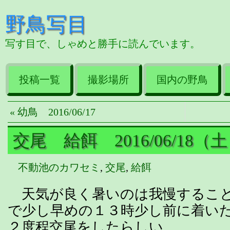
野鳥写目
写す目で、しゃめと勝手に読んでいます。
投稿一覧
撮影場所
国内の野鳥
« 幼鳥 2016/06/17
交尾 給餌 2016/06/18（
不動池のカワセミ
,
交尾
,
給餌
天気が良く暑いのは我慢すること
で少し早めの１３時少し前に着い
２度程交尾をしたらしい。