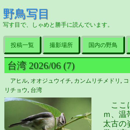
野鳥写目
写す目で、しゃめと勝手に読んでいます。
投稿一覧
撮影場所
国内の野鳥
台湾 2026/06 (7)
アヒル
,
オオジュウイチ
,
カンムリチメドリ
,
コ
リチョウ
,
台湾
ここは
ｍ、温
太古の