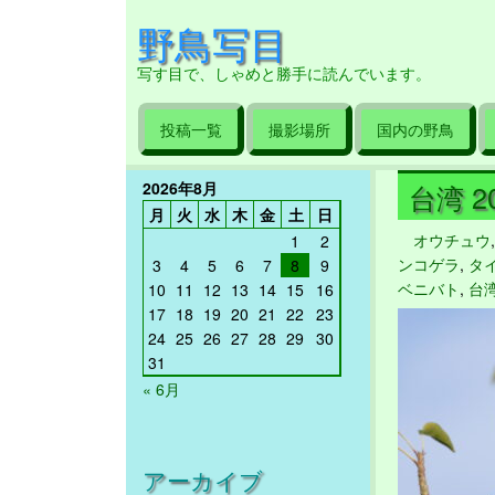
野鳥写目
写す目で、しゃめと勝手に読んでいます。
投稿一覧
撮影場所
国内の野鳥
2026年8月
台湾 20
月
火
水
木
金
土
日
オウチュウ
1
2
ンコゲラ
,
タ
3
4
5
6
7
8
9
ベニバト
,
台
10
11
12
13
14
15
16
17
18
19
20
21
22
23
24
25
26
27
28
29
30
31
« 6月
アーカイブ