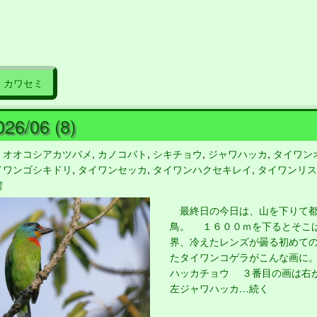
カワセミ
26/06 (8)
,
オオコシアカツバメ
,
カノコバト
,
シキチョウ
,
ジャワハッカ
,
タイワン
イワンゴシキドリ
,
タイワンセッカ
,
タイワンハクセキレイ
,
タイワンリス
湾
最終日の今日は、山を下りて都
鳥。 １６００ｍを下るとそこ
界、冷えたレンズが曇る初めて
たタイワンコゲラがこんな画に。
ハッカチョウ ３番目の画は右
左ジャワハッカ…続く