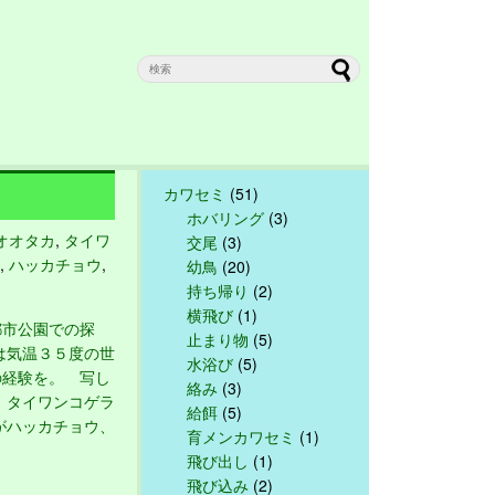
カワセミ
(51)
ホバリング
(3)
オオタカ
,
タイワ
交尾
(3)
,
ハッカチョウ
,
幼鳥
(20)
持ち帰り
(2)
横飛び
(1)
市公園での探
止まり物
(5)
は気温３５度の世
水浴び
(5)
の経験を。 写し
絡み
(3)
 タイワンコゲラ
給餌
(5)
がハッカチョウ、
育メンカワセミ
(1)
飛び出し
(1)
飛び込み
(2)