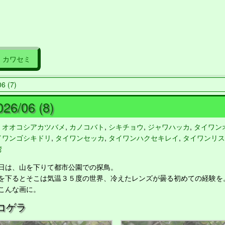
カワセミ
6 (7)
26/06 (8)
,
オオコシアカツバメ
,
カノコバト
,
シキチョウ
,
ジャワハッカ
,
タイワン
イワンゴシキドリ
,
タイワンセッカ
,
タイワンハクセキレイ
,
タイワンリス
湾
は、山を下りて都市公園での探鳥。
下るとそこは気温３５度の世界、冷えたレンズが曇る初めての経験を
こんな画に。
コゲラ