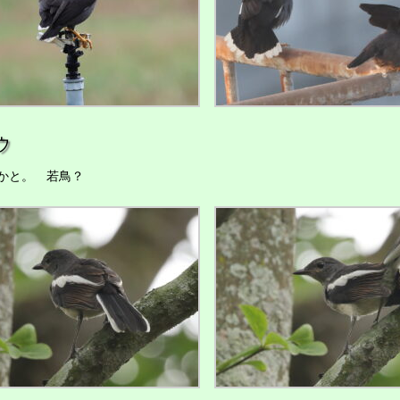
ウ
かと。 若鳥？