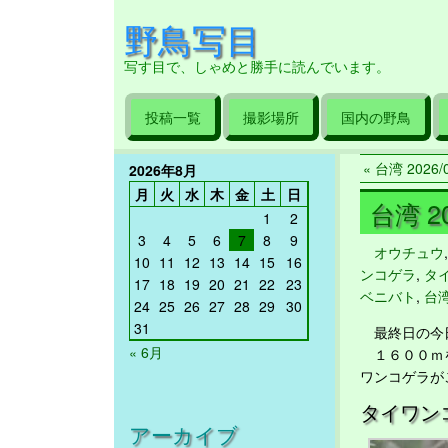
野鳥写目
写す目で、しゃめと勝手に読んでいます。
投稿一覧
撮影場所
国内の野鳥
« 台湾 2026/0
2026年8月
月
火
水
木
金
土
日
台湾 20
1
2
3
4
5
6
7
8
9
オウチュウ
10
11
12
13
14
15
16
ンコゲラ
,
タ
17
18
19
20
21
22
23
ベニバト
,
台
24
25
26
27
28
29
30
31
最終日の今日
« 6月
１６００ｍを
ワンコゲラが
タイワン
アーカイブ