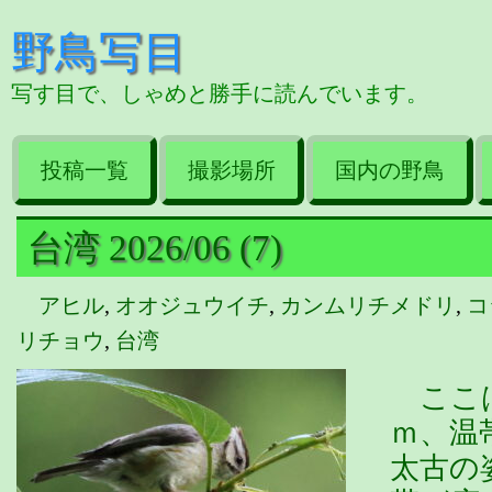
野鳥写目
写す目で、しゃめと勝手に読んでいます。
投稿一覧
撮影場所
国内の野鳥
台湾 2026/06 (7)
アヒル
,
オオジュウイチ
,
カンムリチメドリ
,
コ
リチョウ
,
台湾
ここは
ｍ、温
太古の