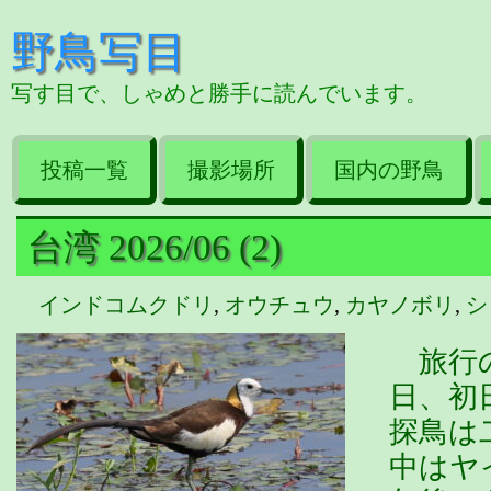
野鳥写目
写す目で、しゃめと勝手に読んでいます。
投稿一覧
撮影場所
国内の野鳥
台湾 2026/06 (2)
インドコムクドリ
,
オウチュウ
,
カヤノボリ
,
シ
旅行の
日、初
探鳥は
中はヤ