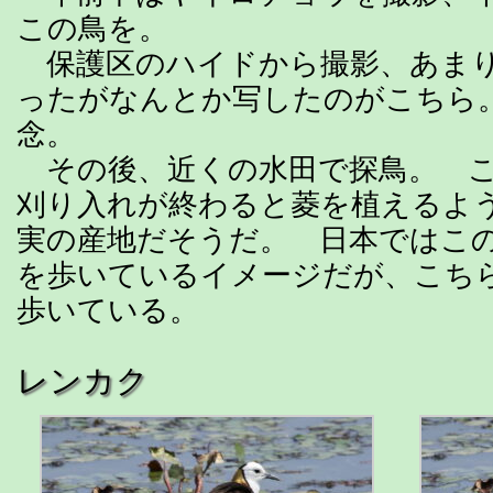
この鳥を。
保護区のハイドから撮影、あまり
ったがなんとか写したのがこちら
念。
その後、近くの水田で探鳥。 こ
刈り入れが終わると菱を植えるよ
実の産地だそうだ。 日本ではこ
を歩いているイメージだが、こち
歩いている。
レンカク