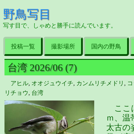
野鳥写目
写す目で、しゃめと勝手に読んでいます。
投稿一覧
撮影場所
国内の野鳥
台湾 2026/06 (7)
アヒル
,
オオジュウイチ
,
カンムリチメドリ
,
コ
リチョウ
,
台湾
ここは
ｍ、温
太古の