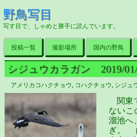
野鳥写目
写す目で、しゃめと勝手に読んでいます。
投稿一覧
撮影場所
国内の野鳥
シジュウカラガン 2019/01/0
アメリカコハクチョウ
,
コハクチョウ
,
シジュ
関東で
ないこ
溜池へ
ぎ。 