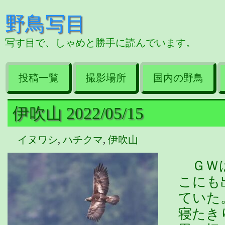
野鳥写目
写す目で、しゃめと勝手に読んでいます。
投稿一覧
撮影場所
国内の野鳥
伊吹山 2022/05/15
イヌワシ
,
ハチクマ
,
伊吹山
ＧＷは
こにも
ていた
寝たき