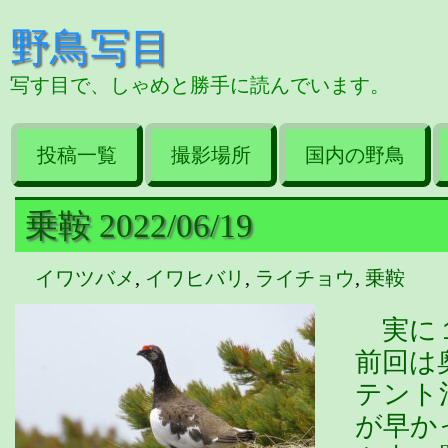
野鳥写目
写す目で、しゃめと勝手に読んでいます。
投稿一覧
撮影場所
国内の野鳥
乗鞍 2022/06/19
イワツバメ
,
イワヒバリ
,
ライチョウ
,
乗鞍
実に１
前回は
テント
が早か