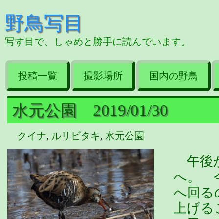
野鳥写目
写す目で、しゃめと勝手に読んでいます。
投稿一覧
撮影場所
国内の野鳥
水元公園 2019/01/30
クイナ
,
ルリビタキ
,
水元公園
午後か
へ。 
へ回る
上げる