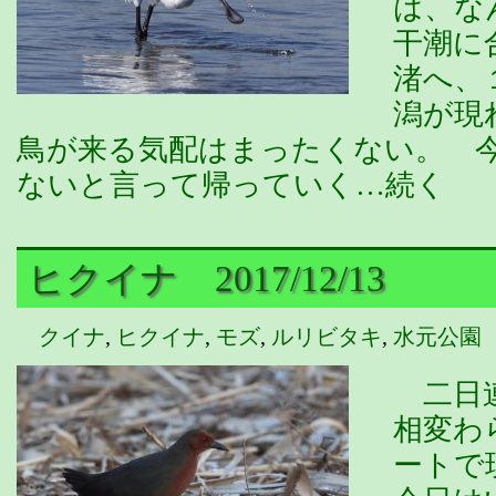
は、な
干潮に
渚へ、
潟が現
鳥が来る気配はまったくない。 
ないと言って帰っていく…続く
ヒクイナ 2017/12/13
クイナ
,
ヒクイナ
,
モズ
,
ルリビタキ
,
水元公園
二日連
相変わ
ートで