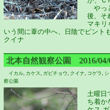
が、Ｃ
やっと
後、そ
マキリ
いう間に葦の中へ、日陰でピント
クイナ
北本自然観察公園 2016/04/
イカル
,
カケス
,
ガビチョウ
,
クイナ
,
コゲラ
,
シ
察公園
土曜日
ち着か
ケス 