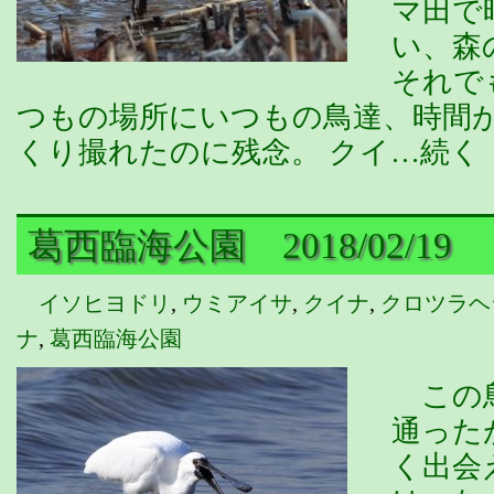
マ田で
い、森
それで
つもの場所にいつもの鳥達、時間
くり撮れたのに残念。 クイ…続く
葛西臨海公園 2018/02/19
イソヒヨドリ
,
ウミアイサ
,
クイナ
,
クロツラヘ
ナ
,
葛西臨海公園
この鳥
通った
く出会