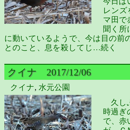
今日は
レンズ
マ田で
聞く所
に動いているようで、今は目の前
とのこと、息を殺してじ…続く
クイナ 2017/12/06
クイナ
,
水元公園
久しぶ
時過ぎ
で、赤