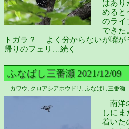
はあり
めると
のライ
できた
トガラ？ よく分からないが嘴
帰りのフェリ…続く
ふなばし三番瀬 2021/12/09
カワウ
,
クロアシアホウドリ
,
ふなばし三番瀬
南洋の
しにま
着いた