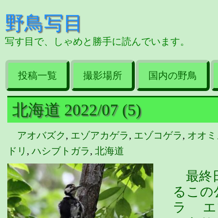
野鳥写目
写す目で、しゃめと勝手に読んでいます。
投稿一覧
撮影場所
国内の野鳥
北海道 2022/07 (5)
アオバズク
,
エゾアカゲラ
,
エゾコゲラ
,
オオミ
ドリ
,
ハシブトガラ
,
北海道
最終日
るこの
ラ エ