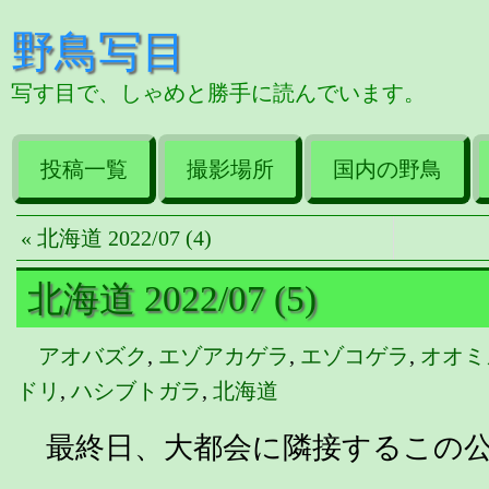
野鳥写目
写す目で、しゃめと勝手に読んでいます。
投稿一覧
撮影場所
国内の野鳥
« 北海道 2022/07 (4)
北海道 2022/07 (5)
アオバズク
,
エゾアカゲラ
,
エゾコゲラ
,
オオミ
ドリ
,
ハシブトガラ
,
北海道
最終日、大都会に隣接するこの公