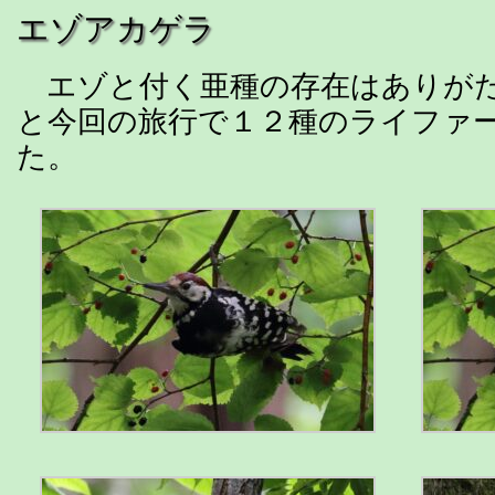
エゾアカゲラ
エゾと付く亜種の存在はありがた
と今回の旅行で１２種のライファ
た。