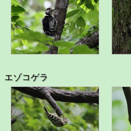
エゾコゲラ