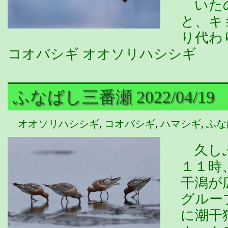
いたの
と、キ
り代わ
コオバシギ オオソリハシシギ
ふなばし三番瀬 2022/04/19
オオソリハシシギ
,
コオバシギ
,
ハマシギ
,
ふな
久しぶ
１１時
干潟が
グルー
に潮干