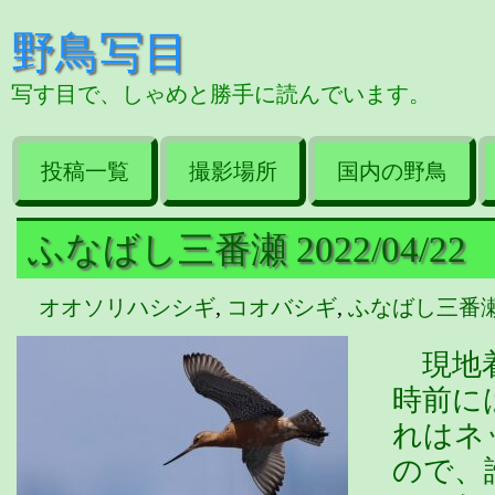
野鳥写目
写す目で、しゃめと勝手に読んでいます。
投稿一覧
撮影場所
国内の野鳥
ふなばし三番瀬 2022/04/22
オオソリハシシギ
,
コオバシギ
,
ふなばし三番
現地着
時前に
れはネ
ので、