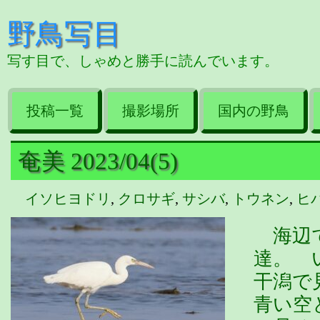
野鳥写目
写す目で、しゃめと勝手に読んでいます。
投稿一覧
撮影場所
国内の野鳥
奄美 2023/04(5)
イソヒヨドリ
,
クロサギ
,
サシバ
,
トウネン
,
ヒ
海辺で
達。 
干潟で
青い空