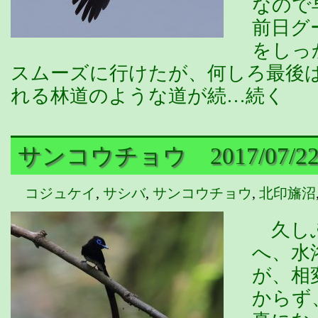
なので
前日グ
をしっ
スムーズに行けたが、何しろ最後
れる林道のような道が続…続く
サンコウチョウ 2017/07/2
コジュケイ
,
サシバ
,
サンコウチョウ
,
北印旛沼
久しぶ
へ、水
が、相
からず