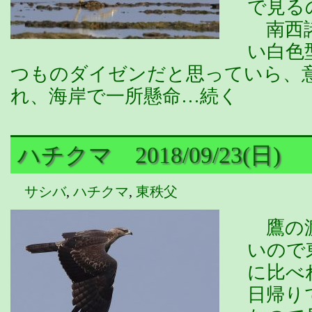
で見る
南西諸
い白色
つものダイゼンだと思っていら、
れ、海岸で一所懸命…続く
ハチクマ 2018/09/23(日)
サシバ
,
ハチクマ
,
東秩父
鷹の渡
いので
に比べ
日帰り