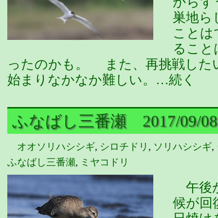
からず
巣地ら
ことは
ること
ったのかも。 また、再挑戦した
始まりなかなか難しい。…続く
ふなばし三番瀬 2017/09/08
オオソリハシシギ
,
シロチドリ
,
ソリハシシギ
,
ふなばし三番瀬
,
ミヤコドリ
午後か
候が回