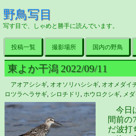
野鳥写目
写す目で、しゃめと勝手に読んでいます。
投稿一覧
撮影場所
国内の野鳥
東よか干潟 2022/09/11
アオアシシギ
,
オオソリハシシギ
,
オオメダイ
ロツラヘラサギ
,
シロチドリ
,
ホウロクシギ
,
メダ
今日は
間前の
だ波打