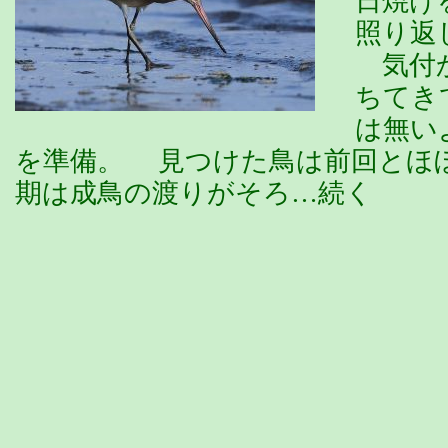
日焼け
照り返
気付か
ちてき
は無い
を準備。 見つけた鳥は前回とほ
期は成鳥の渡りがそろ…続く