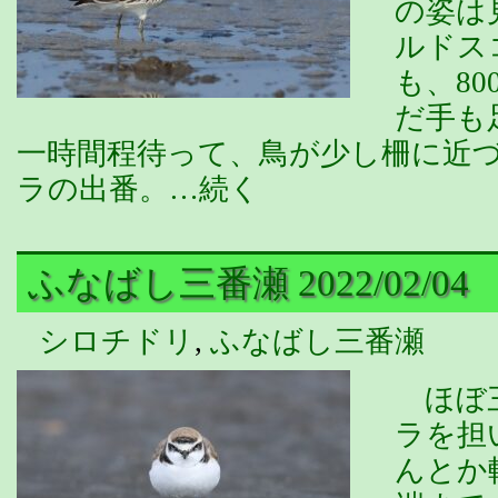
の姿は
ルドス
も、8
だ手も
一時間程待って、鳥が少し柵に近
ラの出番。…続く
ふなばし三番瀬 2022/02/04
シロチドリ
,
ふなばし三番瀬
ほぼ三
ラを担
んとか