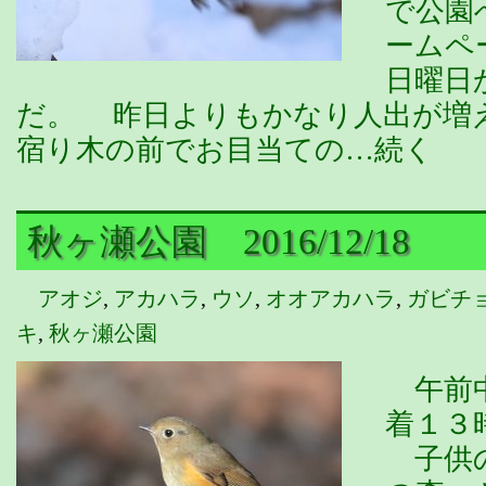
で公園
ームペ
日曜日
だ。 昨日よりもかなり人出が増
宿り木の前でお目当ての…続く
秋ヶ瀬公園 2016/12/18
アオジ
,
アカハラ
,
ウソ
,
オオアカハラ
,
ガビチ
キ
,
秋ヶ瀬公園
午前中
着１３
子供の