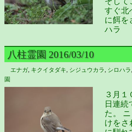
そして
すぐ北
に餌を
ハラ
八柱霊園 2016/03/10
エナガ
,
キクイタダキ
,
シジュウカラ
,
シロハラ
園
３月１
日連続
た。 
けをさ