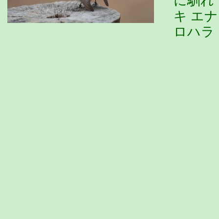
に馴れ
キ エ
ロハラ