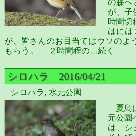
の森へ
が、子
時間切
はには
が、皆さんのお目当てはウソのよ
もらう。 ２時間程の…続く
シロハラ 2016/04/21
シロハラ
,
水元公園
夏鳥は
元公園
は、シ