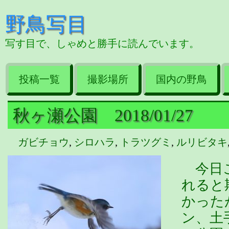
野鳥写目
写す目で、しゃめと勝手に読んでいます。
投稿一覧
撮影場所
国内の野鳥
秋ヶ瀬公園 2018/01/27
ガビチョウ
,
シロハラ
,
トラツグミ
,
ルリビタキ
今日こ
れると
かった
ン、土