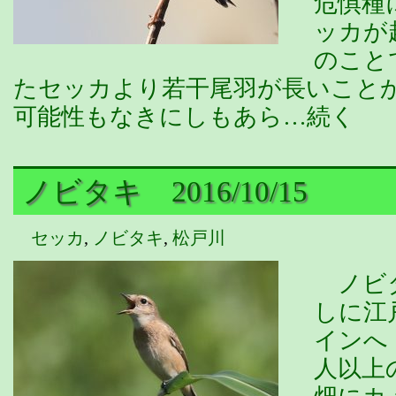
危惧種
ッカが
のこと
たセッカより若干尾羽が長いこと
可能性もなきにしもあら…続く
ノビタキ 2016/10/15
セッカ
,
ノビタキ
,
松戸川
ノビタ
しに江
インへ
人以上