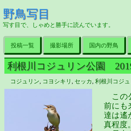
野鳥写目
写す目で、しゃめと勝手に読んでいます。
投稿一覧
撮影場所
国内の野鳥
利根川コジュリン公園 2019/0
コジュリン
,
コヨシキリ
,
セッカ
,
利根川コジュ
この公
前にも
達は遙
真程度