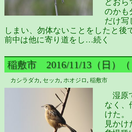
どおら
のかも
だけ写
しまい、勿体ないことをしたと後
前中は他に寄り道をし…続く
稲敷市 2016/11/13（日）
カシラダカ
,
セッカ
,
ホオジロ
,
稲敷市
湿原で
なく、
けた。
見かけ