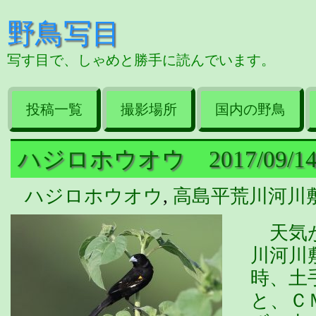
野鳥写目
写す目で、しゃめと勝手に読んでいます。
投稿一覧
撮影場所
国内の野鳥
ハジロホウオウ 2017/09/1
ハジロホウオウ
,
高島平荒川河川
天気が
川河川
時、土
と、Ｃ