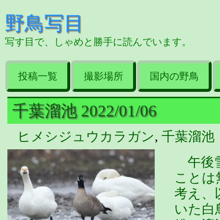
野鳥写目
写す目で、しゃめと勝手に読んでいます。
投稿一覧
撮影場所
国内の野鳥
千葉溜池 2022/01/06
ヒメシジュウカラガン
,
千葉溜池
午後雪
ことは
考え、
いた白