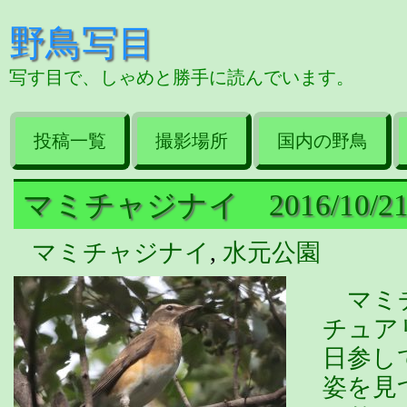
野鳥写目
写す目で、しゃめと勝手に読んでいます。
投稿一覧
撮影場所
国内の野鳥
マミチャジナイ 2016/10/2
マミチャジナイ
,
水元公園
マミチ
チュア
日参し
姿を見