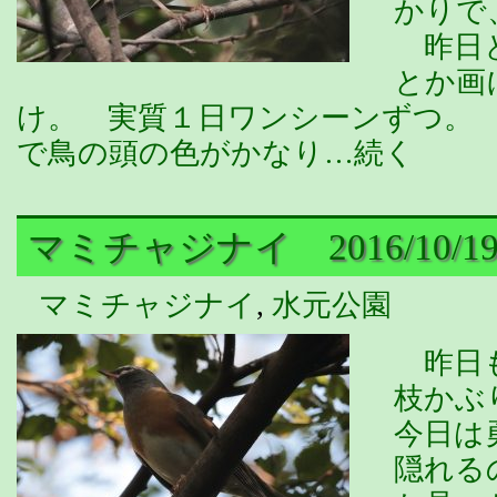
かりで
昨日と
とか画
け。 実質１日ワンシーンずつ。
で鳥の頭の色がかなり…続く
マミチャジナイ 2016/10/1
マミチャジナイ
,
水元公園
昨日も
枝かぶ
今日は
隠れる