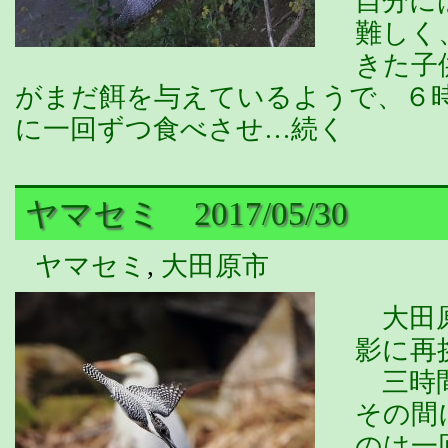
自分に
難しく
きた子
がまだ餌を与えているようで、６
に一回ずつ食べさせ…続く
ヤマセミ 2017/05/30
ヤマセミ
,
大田原市
大田原
影に再
三時間
その間
のは一