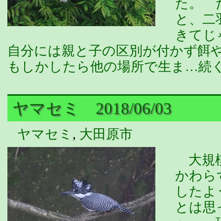
た。 
と、二
きて
自分には親と子の区別が付かず餌
もしかしたら他の場所で生ま…続
ヤマセミ 2018/06/03
ヤマセミ
,
大田原市
大規模
かわら
したよ
とは思