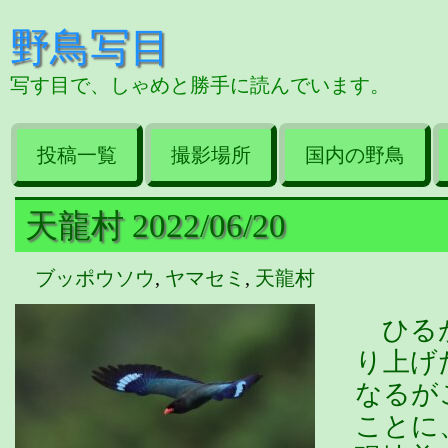
野鳥写目
写す目で、しゃめと勝手に読んでいます。
投稿一覧
撮影場所
国内の野鳥
天龍村 2022/06/20
ブッポウソウ
,
ヤマセミ
,
天龍村
ひるが
り上げ
なるが
ことに