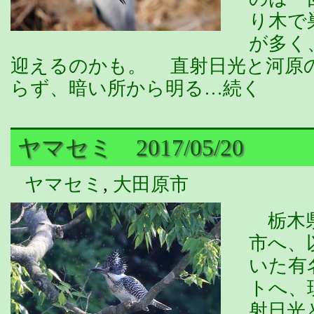
り木で
が多く
迎えるのかも。 直射日光と河原
らず、暗い所から明る…続く
ヤマセミ 2017/05/20
ヤマセミ
,
大田原市
栃木県
市へ、
いた有
トへ、
射日光