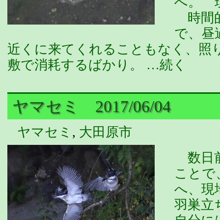
へ。 
時間的
で、昼
近くに来てくれることもなく、照
敷で消耗するばかり。 …続く
ヤマセミ 2017/06/04
ヤマセミ
,
大田原市
数日前
ことで
へ、現
羽巣立