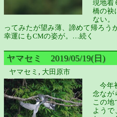
現地着
橋の袂
ない。
ってみたが望み薄、諦めて帰ろう
幸運にもCMの姿が。…続く
ヤマセミ 2019/05/19(日)
ヤマセミ
,
大田原市
今年初
念なが
この地
ようで