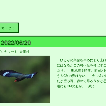
カワセミ
022/06/20
ウ
,
ヤマセミ
,
天龍村
ひるがの高原を早めに切り上げ
にはなるがこの村へ足を伸ばすこ
ぶり。 現地着６時前、前回と
うもCMの姿はない。 少し遠い
たが望み薄、諦めて帰ろうかと
運にもCMの姿が。…続く