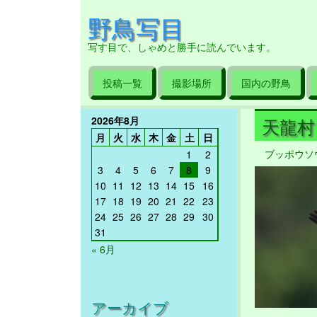
野鳥写目
写す目で、しゃめと勝手に読んでいます。
投稿一覧
撮影場所
国内の野鳥
2026年8月
天龍村 2
月
火
水
木
金
土
日
ブッポウソ
1
2
3
4
5
6
7
8
9
10
11
12
13
14
15
16
17
18
19
20
21
22
23
24
25
26
27
28
29
30
31
« 6月
アーカイブ