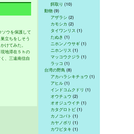
餌取り
(10)
動物
(9)
アザラシ
(2)
カモシカ
(2)
タイワンリス
(1)
ウソウを保護して
たぬき
(1)
ろ巣立ちをしそう
ニホンノウサギ
(1)
出かけてみた。
ニホンリス
(1)
、現地滞在５ｈの
マッコウクジラ
(1)
古く、三遠南信自
ラッコ
(1)
台湾の野鳥
(8)
アカハラシキチョウ
(1)
アヒル
(1)
インドコムクドリ
(1)
オウチュウ
(2)
オオジュウイチ
(1)
カタグロトビ
(1)
カノコバト
(1)
カヤノボリ
(1)
カワビタキ
(1)