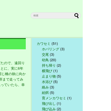
カワセミ
(51)
ホバリング
(3)
交尾
(3)
幼鳥
(20)
たので、遠回り
持ち帰り
(2)
とに、実に6年
横飛び
(1)
同じ橋の袂に向か
止まり物
(5)
所まで走ってみ
水浴び
(5)
思っていたら、幸
絡み
(3)
給餌
(5)
育メンカワセミ
(1)
飛び出し
(1)
飛び込み
(2)