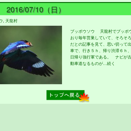
2016/07/10（日）
ウ
,
天龍村
ブッポウソウ 天龍村でブッポ
おり毎年営巣していて、そろそ
だとの記事を見て、思い切って
車で、行き５ｈ、帰り渋滞６ｈ
日帰り強行軍である。 ナビが
動車道なるものが…続く