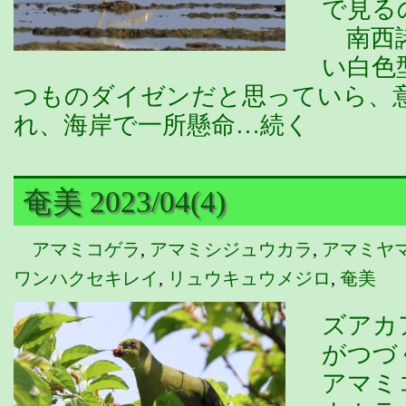
で見る
南西諸
い白色
つものダイゼンだと思っていら、
れ、海岸で一所懸命…続く
奄美 2023/04(4)
アマミコゲラ
,
アマミシジュウカラ
,
アマミヤ
ワンハクセキレイ
,
リュウキュウメジロ
,
奄美
ズアカ
がつづ
アマミ