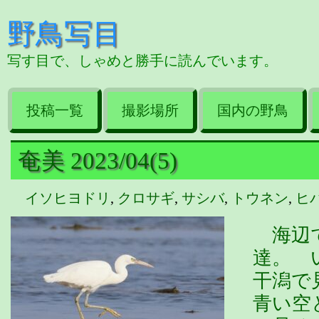
野鳥写目
写す目で、しゃめと勝手に読んでいます。
投稿一覧
撮影場所
国内の野鳥
奄美 2023/04(5)
イソヒヨドリ
,
クロサギ
,
サシバ
,
トウネン
,
ヒ
海辺で
達。 
干潟で
青い空