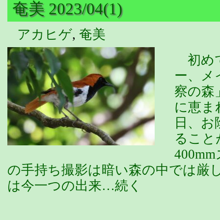
奄美 2023/04(1)
アカヒゲ
,
奄美
初めて
ー、メ
察の森
に恵ま
日、お
ること
400m
の手持ち撮影は暗い森の中では厳
は今一つの出来…続く