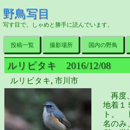
野鳥写目
写す目で、しゃめと勝手に読んでいます。
投稿一覧
撮影場所
国内の野鳥
ルリビタキ 2016/12/08
ルリビタキ
,
市川市
再度、
地着１
ト。 
名のみ