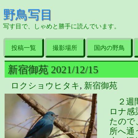
野鳥写目
写す目で、しゃめと勝手に読んでいます。
投稿一覧
撮影場所
国内の野鳥
新宿御苑 2021/12/15
ロクショウヒタキ
,
新宿御苑
２週間
ロナ感
たので
所へ通