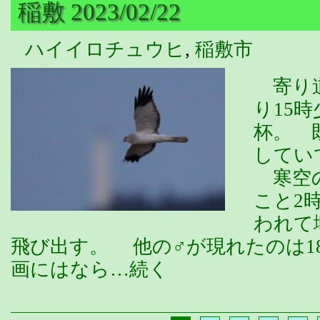
稲敷 2023/02/22
ハイイロチュウヒ
,
稲敷市
寄り道
り15
杯。 
してい
寒空の
こと2
われて
飛び出す。 他の♂が現れたのは1
画にはなら…続く