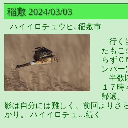
稲敷 2024/03/03
ハイイロチュウヒ
,
稲敷市
行く当
たもこ
らずＣ
ンバー
半数以
１７時
帰還。
影は自分には難しく、前回よりさ
かり。 ハイイロチュ…続く