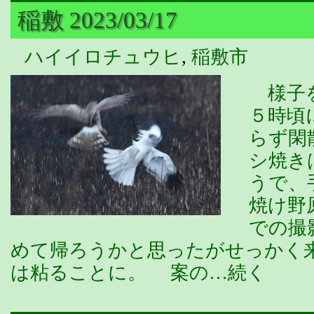
稲敷 2023/03/17
ハイイロチュウヒ
,
稲敷市
様子を
５時頃
らず閑
シ焼き
うで、
焼け野
での撮
めて帰ろうかと思ったがせっかく
は粘ることに。 案の…続く