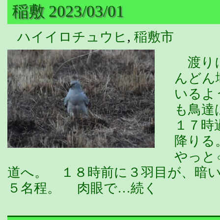
稲敷 2023/03/01
ハイイロチュウヒ
,
稲敷市
渡りに
んどん
いるよ
も鳥達
１７時
降りる
やっと
道へ。 １８時前に３羽目が、暗
５名程。 肉眼で…続く