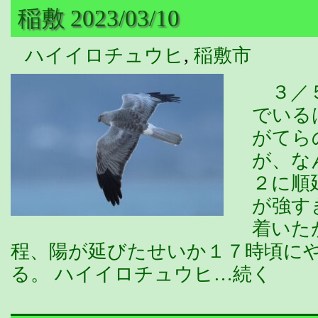
稲敷 2023/03/10
ハイイロチュウヒ
,
稲敷市
３／５
でいる
がてら
が、な
２に順
が強す
着いた
程、陽が延びたせいか１７時頃に
る。 ハイイロチュウヒ…続く