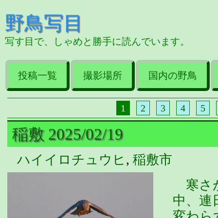
野鳥写目
写す目で、しゃめと勝手に読んでいます。
投稿一覧
撮影場所
国内の野鳥
1
2
3
4
5
稲敷 2025/02/19
ハイイロチュウヒ
,
稲敷市
寒さが
中、連
変わら