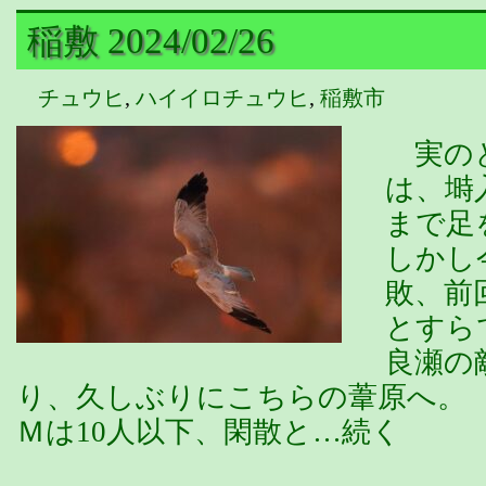
稲敷 2024/02/26
チュウヒ
,
ハイイロチュウヒ
,
稲敷市
実のと
は、塒
まで足
しかし
敗、前
とすら
良瀬の
り、久しぶりにこちらの葦原へ。
Ｍは10人以下、閑散と…続く