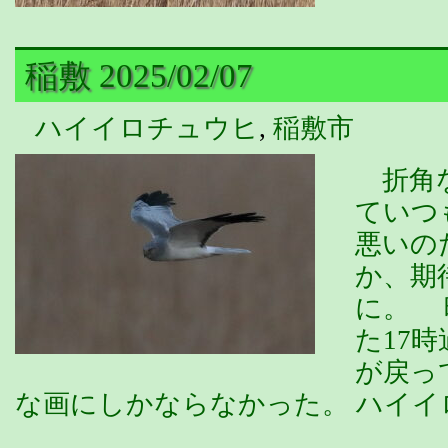
稲敷 2025/02/07
ハイイロチュウヒ
,
稲敷市
折角な
ていつ
悪いの
か、期
に。 
た17
が戻っ
な画にしかならなかった。 ハイイ