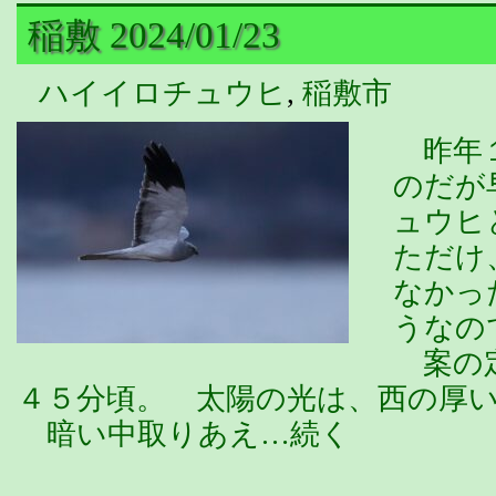
稲敷 2024/01/23
ハイイロチュウヒ
,
稲敷市
昨年１
のだが
ュウヒ
ただけ
なかっ
うなの
案の定
４５分頃。 太陽の光は、西の厚
暗い中取りあえ…続く