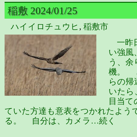
稲敷 2024/01/25
ハイイロチュウヒ
,
稲敷市
一昨日
い強風
う、余
機。 
らの帰
いたら
目当て
ていた方達も意表をつかれたよう
る。 自分は、カメラ…続く