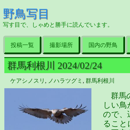
野鳥写目
写す目で、しゃめと勝手に読んでいます。
投稿一覧
撮影場所
国内の野鳥
群馬利根川 2024/02/24
ケアシノスリ
,
ノハラツグミ
,
群馬利根川
群馬の
しい鳥
ので、
ること