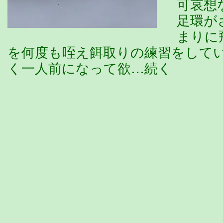
可哀想
足環が
まりに
を何度も咥え餌取りの練習をして
く一人前になって欲…続く