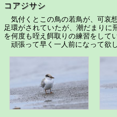
コアジサシ
気付くとこの鳥の若鳥が、可哀想
足環がされていたが、潮だまりに
を何度も咥え餌取りの練習をして
頑張って早く一人前になって欲