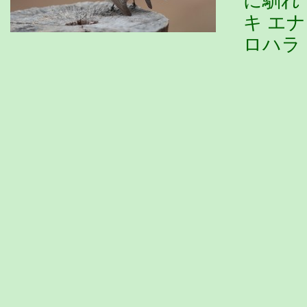
に馴れ
キ エ
ロハラ