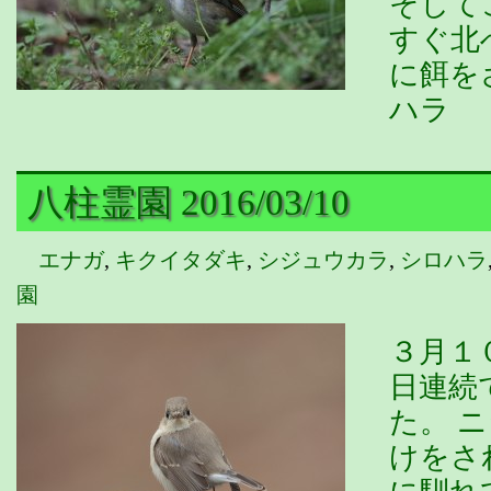
そして
すぐ北
に餌を
ハラ
八柱霊園 2016/03/10
エナガ
,
キクイタダキ
,
シジュウカラ
,
シロハラ
園
３月１
日連続
た。 
けをさ