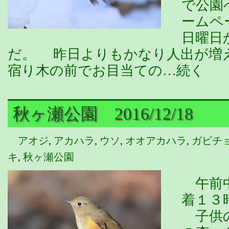
で公園
ームペ
日曜日
だ。 昨日よりもかなり人出が増
宿り木の前でお目当ての…続く
秋ヶ瀬公園 2016/12/18
アオジ
,
アカハラ
,
ウソ
,
オオアカハラ
,
ガビチ
キ
,
秋ヶ瀬公園
午前中
着１３
子供の