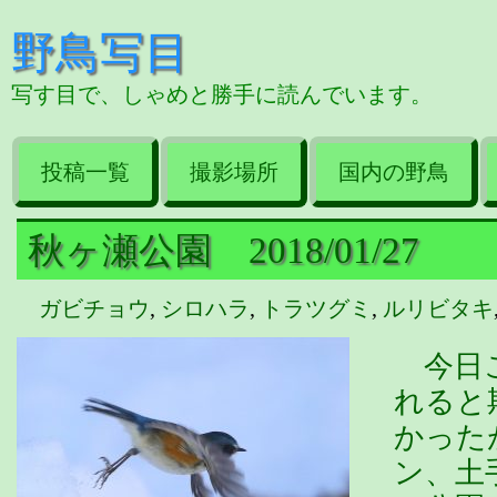
野鳥写目
写す目で、しゃめと勝手に読んでいます。
投稿一覧
撮影場所
国内の野鳥
秋ヶ瀬公園 2018/01/27
ガビチョウ
,
シロハラ
,
トラツグミ
,
ルリビタキ
今日こ
れると
かった
ン、土