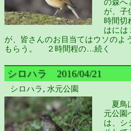
の森へ
が、子
時間切
はには
が、皆さんのお目当てはウソのよ
もらう。 ２時間程の…続く
シロハラ 2016/04/21
シロハラ
,
水元公園
夏鳥は
元公園
は、シ