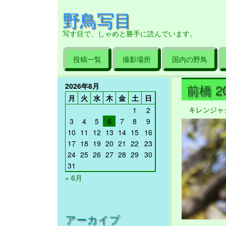
野鳥写目
写す目で、しゃめと勝手に読んでいます。
投稿一覧
撮影場所
国内の野鳥
2026年8月
前橋 20
月
火
水
木
金
土
日
キレンジャ
1
2
3
4
5
6
7
8
9
10
11
12
13
14
15
16
17
18
19
20
21
22
23
24
25
26
27
28
29
30
31
« 6月
アーカイブ