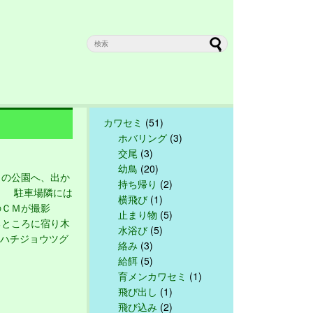
カワセミ
(51)
ホバリング
(3)
交尾
(3)
幼鳥
(20)
の公園へ、出か
持ち帰り
(2)
。 駐車場隣には
横飛び
(1)
のＣＭが撮影
止まり物
(5)
るところに宿り木
水浴び
(5)
 ハチジョウツグ
絡み
(3)
給餌
(5)
育メンカワセミ
(1)
飛び出し
(1)
飛び込み
(2)