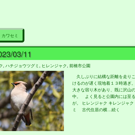
カワセミ
23/03/11
ク
,
ハチジョウツグミ
,
ヒレンジャク
,
前橋市公園
久しぶりに結構な距離を走りこ
けるのが遅く現地着１３時過ぎ
大きな宿り木があり、既に沢山
中。 よく見ると公園内には至
が。 ヒレンジャク キレンジャク
ミ 古代住居の横…続く