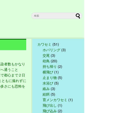
カワセミ
(51)
ホバリング
(3)
交尾
(3)
幼鳥
(20)
染者数もかなり
持ち帰り
(2)
所へ通うこと
横飛び
(1)
車で都心まで２日
止まり物
(5)
まともに撮れずに
水浴び
(5)
の多さにも恐怖を
絡み
(3)
給餌
(5)
育メンカワセミ
(1)
飛び出し
(1)
飛び込み
(2)