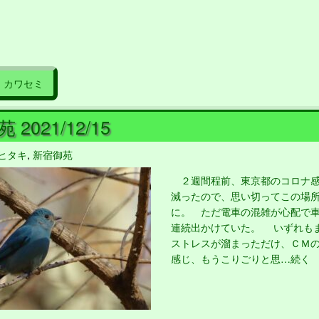
カワセミ
2021/12/15
ヒタキ
,
新宿御苑
２週間程前、東京都のコロナ感
減ったので、思い切ってこの場
に。 ただ電車の混雑が心配で
連続出かけていた。 いずれも
ストレスが溜まっただけ、ＣＭ
感じ、もうこりごりと思…続く