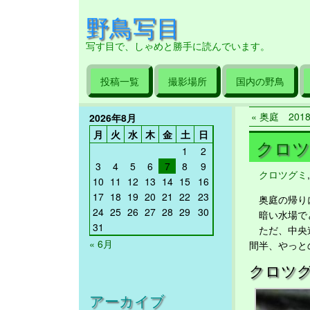
野鳥写目
写す目で、しゃめと勝手に読んでいます。
投稿一覧
撮影場所
国内の野鳥
« 奥庭 2018/
2026年8月
月
火
水
木
金
土
日
クロツグ
1
2
3
4
5
6
7
8
9
クロツグミ
10
11
12
13
14
15
16
17
18
19
20
21
22
23
奥庭の帰りに
24
25
26
27
28
29
30
暗い水場でと
31
ただ、中央道
« 6月
間半、やっと
クロツグ
アーカイブ