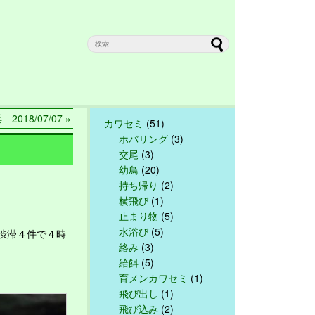
018/07/07 »
カワセミ
(51)
ホバリング
(3)
交尾
(3)
幼鳥
(20)
持ち帰り
(2)
横飛び
(1)
止まり物
(5)
水浴び
(5)
渋滞４件で４時
絡み
(3)
給餌
(5)
育メンカワセミ
(1)
飛び出し
(1)
飛び込み
(2)