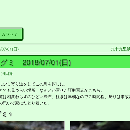
カワセミ
07/01(日)
九十九里浜 2
ミ 2018/07/01(日)
,
河口湖
少し寄り道をしてこの鳥を探しに。
ても見づらい場所、なんとか写せた証拠写真がこちら。
は相変わらずのひどい渋滞、往きは早朝なので２時間程、帰りは事故
の思いで家にたどり着いた。
ミ♀